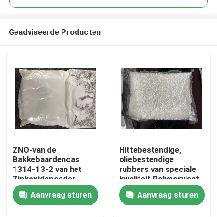
Geadviseerde Producten
ZNO-van de
Hittebestendige,
Huis
Bakkebaardencas
oliebestendige
1314-13-2 van het
rubbers van speciale
Zinkoxidepoeder
kwaliteit Polyacrylaat
Producten
Tetrapod Gevormd
elastomeren (ACM)
Aanvraag sturen
Aanvraag sturen
Rubber de
bieden een aantal
Deklaagmateriaal
unieke fysieke
Video's