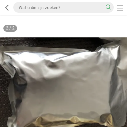
2
/
2