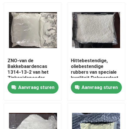
ZNO-van de
Hittebestendige,
Bakkebaardencas
oliebestendige
1314-13-2 van het
rubbers van speciale
Zinkoxidepoeder
kwaliteit Polyacrylaat
Tetrapod Gevormd
elastomeren (ACM)
Aanvraag sturen
Aanvraag sturen
Rubber de
bieden een aantal
Huis
Deklaagmateriaal
unieke fysieke
eigenschappen die
moeilijke problemen
Producten
met afdichting,
insluiting en demping
kunnen oplossen.
Video's