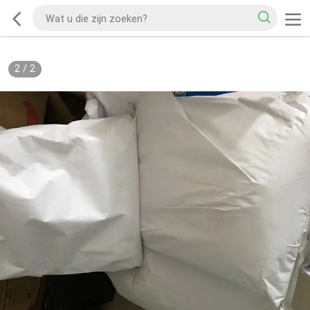
2
/
2