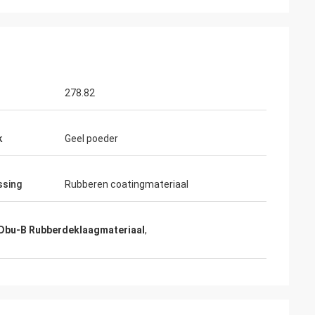
t België
iming-de dienst
rijdt, werkelijk
adplegen, het
 naverkoopdienst.
278.82
k
Geel poeder
ssing
Rubberen coatingmateriaal
Dbu-B Rubberdeklaagmateriaal
,