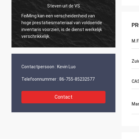
Steven uit de VS
FeiMing kan een verscheidenheid van
Alles 
hoge prestatiesmateriaal van voldoende
PR
Als ik 
inventaris voorzien, is de dienst werkelijk
jullie d
verschrikkelijk.
M.F
Zui
Contactpersoon :
Kevin Luo
Telefoonnummer :
86-755-85232577
CA
Contact
Mar