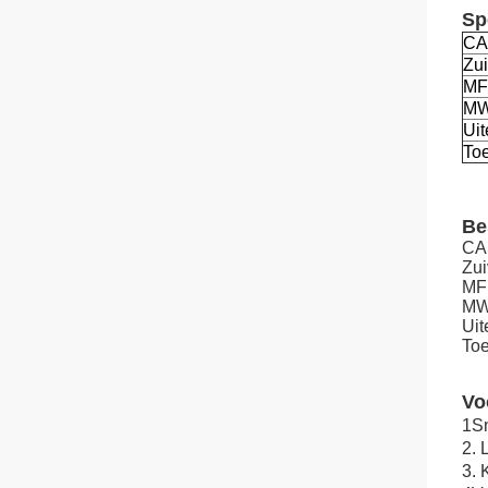
Sp
CA
Zui
MF
M
Uit
To
Be
CA
Zui
MF
M
Uite
To
Vo
1Sn
2.
3. 