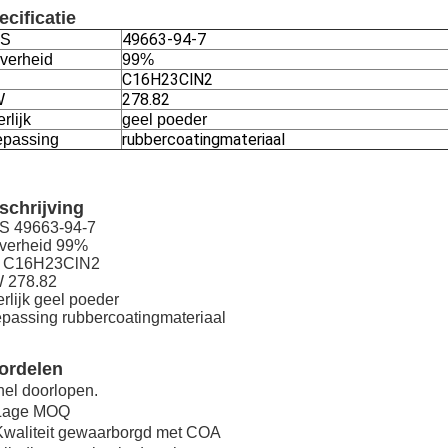
ecificatie
49663-94-7
S
verheid
99%
C16H23ClN2
278.82
W
erlijk
geel poeder
rubbercoatingmateriaal
epassing
schrijving
S
49663-94-7
verheid
99%
C16H23ClN2
W
278.82
rlijk
geel poeder
epassing
rubbercoatingmateriaal
ordelen
el doorlopen.
 Lage MOQ
Kwaliteit gewaarborgd met COA