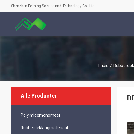
Shenzhen Feiming Science and Technology Co,. Ltd.
Thuis
/
Rubberdek
Alle Producten
D
Polyimidemonomeer
Rubberdeklaagmateriaal