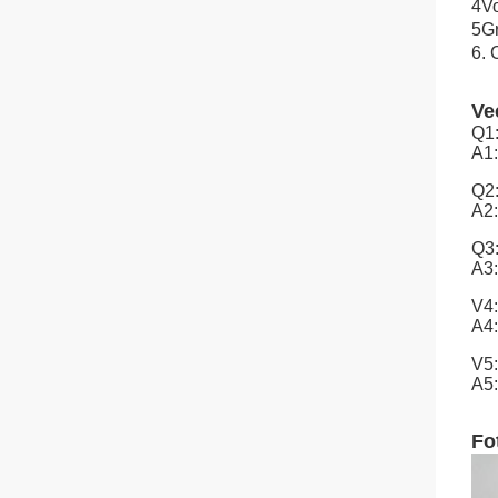
4Vo
5Gr
6. 
Ve
Q1:
A1:
Q2
A2:
Q3:
A3:
V4:
A4:
V5:
A5:
Fo