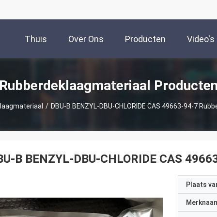
Thuis
Over Ons
Producten
Video's
Rubberdeklaagmateriaal Producte
laagmateriaal
/
DBU-B BENZYL-DBU-CHLORIDE CAS 49663-94-7 Rubber
BU-B BENZYL-DBU-CHLORIDE CAS 49663-9
Plaats v
Merknaa