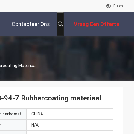
Dutch
Contacteer Ons
Vraag Een Offerte
Aan
n
coating Materiaal
4-7 Rubbercoating materiaal
an herkomst
CHINA
m
N/A