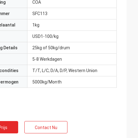
ing
COA
mmer
SFC113
elaantal
1kg
USD1-100/kg
g Details
25kg of 50kg/drum
5-8 Werkdagen
condities
T/T, L/C, D/A, D/P, Western Union
 vermogen
5000kg/Month
rijs
Contact Nu