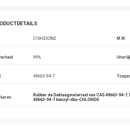
Lara Schenk ui
Kurt uit Zwitserland
Het is Verbazend dat Fe
is goed en de mensen werken eraan.
onze verwachting oversch
ODUCTDETAILS
nieuws heb, zal ik dat direct met
professioneel bij het ra
elen.
aanpassen, levering, de
.
C16H23ClN2
M.W.
verheid
99%
Uiterlij
S
49663-94-7
Toepa
Rubber de Deklaagmateriaal van CAS 49663-94-7
,
keren
49663-94-7 benzyl-dbu-CHLORIDE