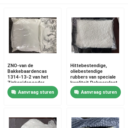
ZNO-van de
Hittebestendige,
Bakkebaardencas
oliebestendige
1314-13-2 van het
rubbers van speciale
Zinkoxidepoeder
kwaliteit Polyacrylaat
Tetrapod Gevormd
elastomeren (ACM)
Huis
Aanvraag sturen
Aanvraag sturen
Rubber de
bieden een aantal
Deklaagmateriaal
unieke fysieke
eigenschappen die
Producten
moeilijke problemen
met afdichting,
insluiting en demping
Video's