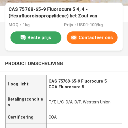
CAS 75768-65-9 Fluorocure 5 4, 4 -
(Hexafluoroisopropylidene) het Zout van
Difenolbenzyltriphenylphosphonium
MOQ：1kg
Prijs：USD1-100/kg
Beste prijs
Contacteer ons
PRODUCTOMSCHRIJVING
CAS 75768-65-9 Fluorocure 5
,
Hoog licht:
COA Fluorocure 5
Betalingsconditie
T/T, L/C, D/A, D/P, Western Union
s
Certificering
COA