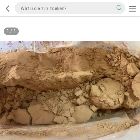
1
/
1