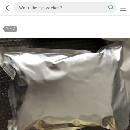
2
/
2