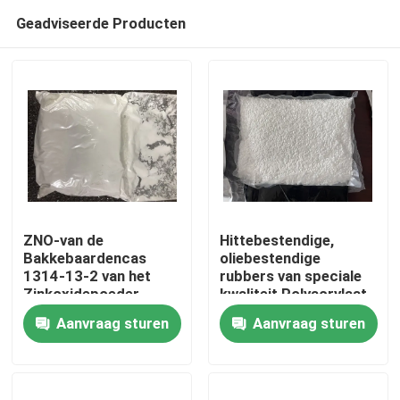
Geadviseerde Producten
ZNO-van de
Hittebestendige,
Bakkebaardencas
oliebestendige
1314-13-2 van het
rubbers van speciale
Huis
Zinkoxidepoeder
kwaliteit Polyacrylaat
Tetrapod Gevormd
elastomeren (ACM)
Aanvraag sturen
Aanvraag sturen
Rubber de
bieden een aantal
Producten
Deklaagmateriaal
unieke fysieke
eigenschappen die
moeilijke problemen
Video's