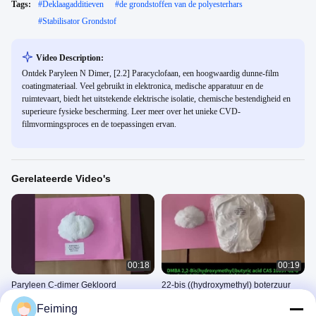
Tags:
#
Deklaagadditieven
#
de grondstoffen van de polyesterhars
#
Stabilisator Grondstof
Video Description:
Ontdek Paryleen N Dimer, [2.2] Paracyclofaan, een hoogwaardig dunne-film
coatingmateriaal. Veel gebruikt in elektronica, medische apparatuur en de
ruimtevaart, biedt het uitstekende elektrische isolatie, chemische bestendigheid en
superieure fysieke bescherming. Leer meer over het unieke CVD-
filmvormingsproces en de toepassingen ervan.
Gerelateerde Video's
00:18
00:19
Paryleen C-dimer Gekloord
22-bis ((hydroxymethyl) boterzuur
gemodificeerd paryleenmonomeer
Goed oplosbaar, milieuvriendelijk
Feiming
Sterkere chemische stabiliteit en
2503
2503