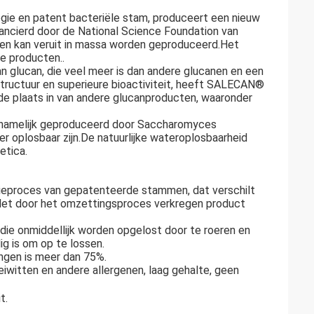
ie en patent bacteriële stam, produceert een nieuw
ancierd door de National Science Foundation van
en kan veruit in massa worden geproduceerd.Het
ke producten..
 glucan, die veel meer is dan andere glucanen en een
tructuur en superieure bioactiviteit, heeft SALECAN®
 de plaats in van andere glucanproducten, waaronder
rnamelijk geproduceerd door Saccharomyces
r oplosbaar zijn.De natuurlijke wateroplosbaarheid
etica.
tieproces van gepatenteerde stammen, dat verschilt
.;Het door het omzettingsproces verkregen product
die onmiddellijk worden opgelost door te roeren en
g is om op te lossen.
ingen is meer dan 75%.
iwitten en andere allergenen, laag gehalte, geen
t.