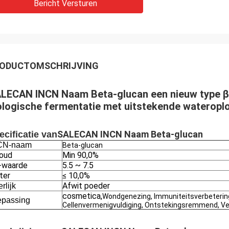
Bericht Versturen
ODUCTOMSCHRIJVING
LECAN INCN Naam Beta-glucan een nieuw type β-1
ologische fermentatie met uitstekende wateropl
SALECAN INCN Naam Beta-glucan
ecificatie van
CN-naam
Beta-glucan
houd
Min 90,0%
-waarde
5.5 ~ 7.5
ter
≤ 10,0%
Afwit poeder
erlijk
cosmetica,
Wondgenezing, Immuniteitsverbetering
epassing
Cellenvermenigvuldiging, Ontstekingsremmend, 