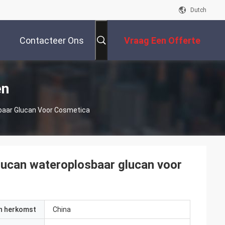
Dutch
Contacteer Ons
Vraag Een Offerte
Aan
en
baar Glucan Voor Cosmetica
can wateroplosbaar glucan voor
an herkomst
China