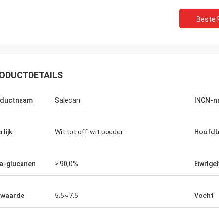
Lara Schenk ui
Kurt uit Zwitserland
Beste P
Het is Verbazend dat Fe
is goed en de mensen werken eraan.
onze verwachting oversch
nieuws heb, zal ik dat direct met
professioneel bij het ra
elen.
aanpassen, levering, de
ODUCTDETAILS
oductnaam
Salecan
INCN-n
rlijk
Wit tot off-wit poeder
Hoofdb
a-glucanen
≥ 90,0%
Eiwitge
-waarde
5.5~7.5
Vocht