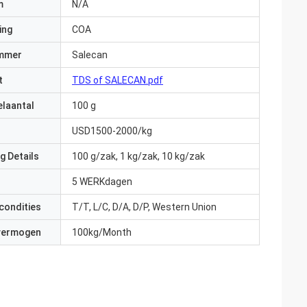
m
N/A
ing
COA
mmer
Salecan
t
TDS of SALECAN.pdf
elaantal
100 g
USD1500-2000/kg
g Details
100 g/zak, 1 kg/zak, 10 kg/zak
5 WERKdagen
condities
T/T, L/C, D/A, D/P, Western Union
 vermogen
100kg/Month