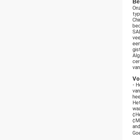
Be
Onz
typ
Chi
bed
SAL
vee
een
gis
Alg
cer
van
Vo
- H
van
hee
Het
waa
¢He
¢Mi
and
Go