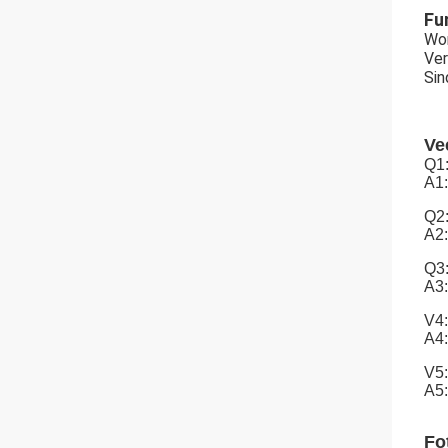
Fu
Won
Ve
Sin
Ve
Q1:
A1:
Q2
A2:
Q3:
A3:
V4:
A4:
V5:
A5:
Fo