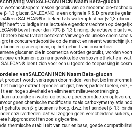
SALECAN INCN Naam Beta-glucan
schrijving van
e wetenschappers maken gebruik van de moderne bio-technolog
e β-1,3 glucan,SALECAN® is een originele R & D-prestatie gefin
naAlleen SALECAN® is bekend als wateroplosbaar β-1,3 glucan 
rijf heeft volledige intellectuele eigendomsrechten op dergelij
ECAN® bevat meer dan 70% β-1,3 binding, de actieve plaats van
l betere bioactiviteit betekent.Vanwege de unieke chemische s
 grote concurrentiepositie op de markt en neemt waarschijnlijk
tglucan en granenglucan, op het gebied van cosmetica.
emene glucanen die in cosmetica worden gebruikt, worden voo
evisiae en kunnen pas na ingewikkelde carboxymethylatie in wate
 SALECAN® leent zich voor een uitgebreide toepassing in cosm
ordelen van
SALECAN INCN Naam Beta-glucan
et product wordt verkregen door middel van het biotransforma
 het huidige extractieproces uit gist, haver, paddestoelen, enz
ft een hoge zuiverheid en elimineert milieuverontreiniging.
 kan natuurlijke in water oplosbare poederproducten opleveren, 
rvoor geen chemische modificatie zoals carboxymethylatie nodi
t gehalte aan β-glucanen is hoog, d.w.z. het aandeel β-1,3-bind
nder onzuiverheden, dat wil zeggen geen verscheidene suikers, e
ere hulpgrondstoffen zoals glycerine.
ede thermische stabiliteit van zuur en base, goede compatibilitei