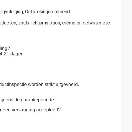
nigvuldiging, Ontstekingsremmend,
oducten, zoals lichaamslotion, crème en gelwater etc.
ling?
14-21 dagen.
ductinspectie worden strikt uitgevoerd.
tijdens de garantieperiode
n geen vervanging accepteert?