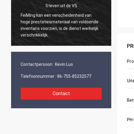
Steven uit de VS
FeiMing kan een verscheidenheid van
Alles 
hoge prestatiesmateriaal van voldoende
Als ik 
inventaris voorzien, is de dienst werkelijk
jullie d
verschrikkelijk.
PR
Pr
Contactpersoon :
Kevin Luo
Telefoonnummer :
86-755-85232577
Uite
Contact
Bet
PH