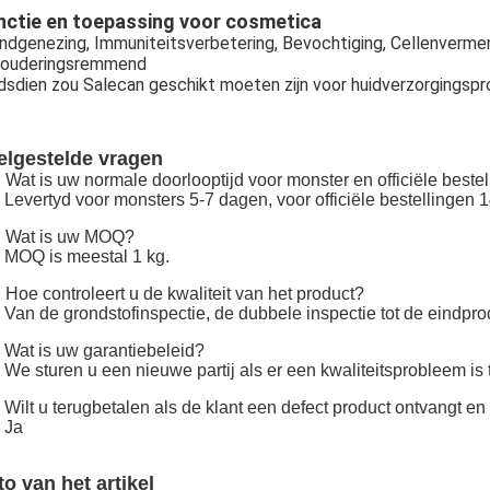
nctie en toepassing voor cosmetica
dgenezing, Immuniteitsverbetering, Bevochtiging, Cellenverme
rouderingsremmend
dsdien zou Salecan geschikt moeten zijn voor huidverzorgingspr
elgestelde vragen
 Wat is uw normale doorlooptijd voor monster en officiële bestel
 Levertyd voor monsters 5-7 dagen, voor officiële bestellingen 
: Wat is uw MOQ?
 MOQ is meestal 1 kg.
 Hoe controleert u de kwaliteit van het product?
 Van de grondstofinspectie, de dubbele inspectie tot de eindpro
 Wat is uw garantiebeleid?
 We sturen u een nieuwe partij als er een kwaliteitsprobleem is 
 Wilt u terugbetalen als de klant een defect product ontvangt e
 Ja
to van het artikel