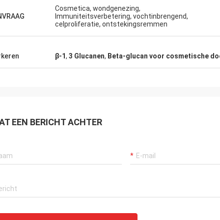
Cosmetica, wondgenezing,
NVRAAG
Immuniteitsverbetering, vochtinbrengend,
celproliferatie, ontstekingsremmen
keren
β-1
,
3 Glucanen
,
Beta-glucan voor cosmetische do
AT EEN BERICHT ACHTER