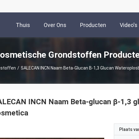
Thuis
Over Ons
Producten
Video's
osmetische Grondstoffen Product
stoffen
/
SALECAN INCN Naam Beta-Glucan Β-1,3 Glucan Wateroplos
ALECAN INCN Naam Beta-glucan β-1,3 glu
osmetica
Plaats v