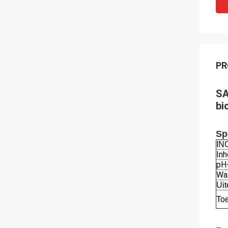
PR
SA
bi
Sp
IN
In
pH
Wa
Uit
To