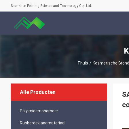
Shenzhen Feiming Science and Technology Co,. Ltd.
K
Thuis
/
Kosmetische Grond
Alle Producten
S
c
Polyimidemonomeer
Rubberdeklaagmateriaal