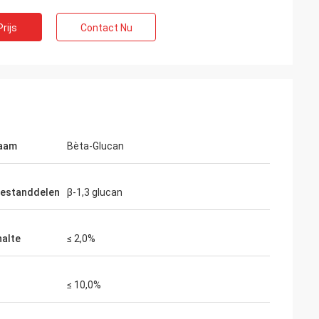
t België
rijs
Contact Nu
iming-de dienst
rijdt, werkelijk
adplegen, het
 naverkoopdienst.
aam
Bèta-Glucan
estanddelen
β-1,3 glucan
halte
≤ 2,0%
≤ 10,0%