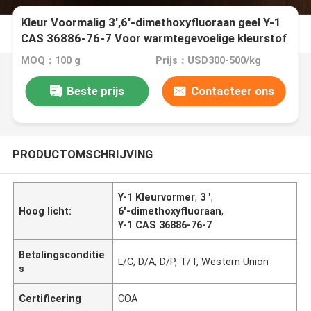
Kleur Voormalig 3',6'-dimethoxyfluoraan geel Y-1
CAS 36886-76-7 Voor warmtegevoelige kleurstof
MOQ：100 g
Prijs：USD300-500/kg
Beste prijs
Contacteer ons
PRODUCTOMSCHRIJVING
Y-1 Kleurvormer
,
3 '
,
Hoog licht:
6'-dimethoxyfluoraan
,
Y-1 CAS 36886-76-7
Betalingsconditie
L/C, D/A, D/P, T/T, Western Union
s
Certificering
COA