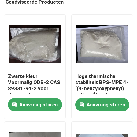
Geadviseerde Producten
Zwarte kleur
Hoge thermische
Voormalig ODB-2 CAS
stabiliteit BPS-MPE 4-
89331-94-2 voor
[(4-benzyloxyphenyl)
thermisch papier
sulfonyl]fenol
Huis
chemische stoffen en
Kleurontwikkelaar
Aanvraag sturen
Aanvraag sturen
opnamemateriaal
vertoont uitstekende
hittebestandheid
Producten
waardoor het geschikt
is voor thermische
papieren en gebruik in
Video's