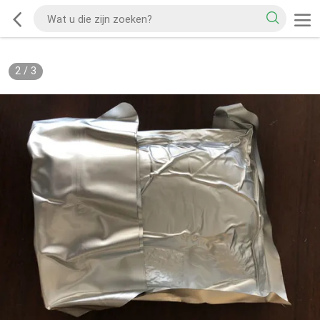
2
/
3