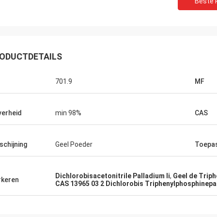
Beste P
Lara Schenk uit België
t uit Zwitserland
Het is Verbazend dat Feiming-de
en de mensen werken eraan.
onze verwachting overschrijdt, w
eb, zal ik dat direct met
professioneel bij het raadplegen,
ODUCTDETAILS
aanpassen, levering, de naverko
701.9
MF
verheid
min 98%
CAS
schijning
Geel Poeder
Toepa
Dichlorobisacetonitrile Palladium Ii
,
Geel de Trip
keren
CAS 13965 03 2 Dichlorobis Triphenylphosphinepa