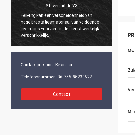
Steven uit de VS
Kur
FeiMing kan een verscheidenheid van
Alles is goed 
hoge prestatiesmateriaal van voldoende
Als ik nieuws h
inventaris voorzien, is de dienst werkelijk
jullie delen.
PR
verschrikkelijk.
Mw
Contactpersoon :
Kevin Luo
Zui
Telefoonnummer :
86-755-85232577
Ver
Contact
Mar