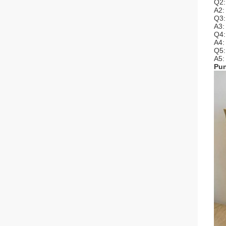
Q2:
A2:
Q3:
A3:
Q4:
A4:
Q5:
A5:
Pun