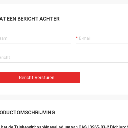
AT EEN BERICHT ACHTER
Bericht Versturen
ODUCTOMSCHRIJVING
 het de Triphenylphosphinepalladium van CAS 13965-03-2 Dichlorob