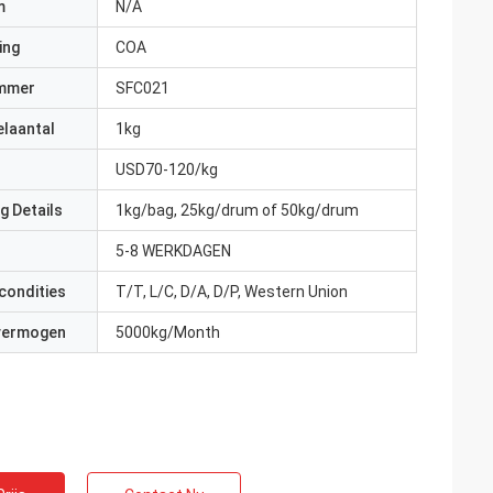
m
N/A
ing
COA
mmer
SFC021
elaantal
1kg
USD70-120/kg
g Details
1kg/bag, 25kg/drum of 50kg/drum
5-8 WERKDAGEN
condities
T/T, L/C, D/A, D/P, Western Union
 vermogen
5000kg/Month