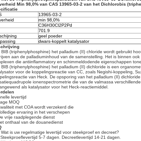
verheid Min 98,0% van CAS 13965-03-2 van het Dichlorobis (triphe
cificatie
S
13965-03-2
verheid
min 98,0%
C36H30Cl2P2Pd
701.9
schijning
geel poeder
passing
dwars-koppelt katalysator
chrijving
 BIB (triphenylphosphine) het palladium (II) chloride wordt gebruikt hoof
rijven aan de palladiuminhoud van de samenstelling. Het is binnen ook g
plexen die antiinflammatory en schimmeldodende eigenschappen ton
 BIB (triphenylphosphine) het palladium (II) dichloride is een organomet
alysator voor de koppelingsreactie van CC, zoals Negishi-koppeling, S
pelingsreactie van Heck. De opsporing van het palladium (II) dichloride
isatiequadrupole ionenspectrometrie die van de valmassa verschillend
aangewend als katalysator voor het Heck-reactiemiddel.
rdelen
nelle levertijd
Lage MOQ
Kwaliteit met COA wordt verzekerd die
Volledige ervaring in het verschepen
De vrije raadplegende dienst
het onthaal van de douanedienst
Q
 Wat is uw regelmatige levertijd voor steekproef en decreet?
 Steekproeflevertijd 5-7 dagen. Decreetlevertijd 14-21 dagen.