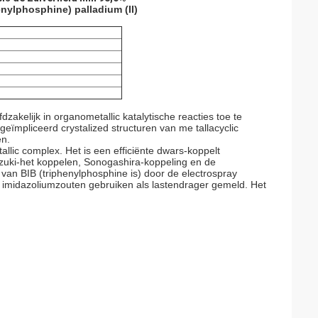
nylphosphine) palladium (II)
dzakelijk in organometallic katalytische reacties toe te
eïmpliceerd crystalized structuren van me tallacyclic
en.
allic complex. Het is een efficiënte dwars-koppelt
uzuki-het koppelen, Sonogashira-koppeling en de
 van BIB (triphenylphosphine is) door de electrospray
e imidazoliumzouten gebruiken als lastendrager gemeld. Het