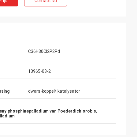
rijs
Contact Nu
 dienst
erkelijk
 het
opdienst.
C36H30Cl2P2Pd
13965-03-2
ssing
dwars-koppelt katalysator
henylphosphinepalladium van Poederdichlorobis
,
lladium