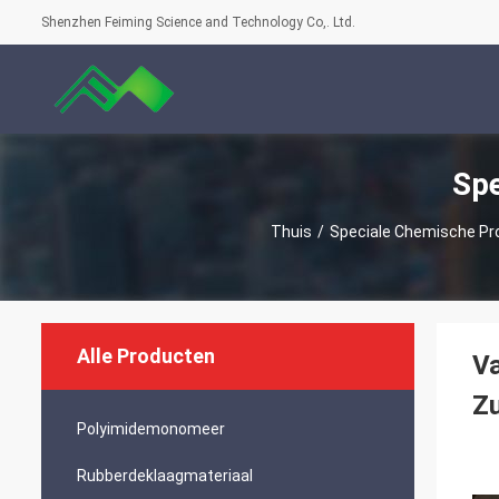
Shenzhen Feiming Science and Technology Co,. Ltd.
Spe
Thuis
/
Speciale Chemische Pr
Alle Producten
Va
Zu
Polyimidemonomeer
Rubberdeklaagmateriaal