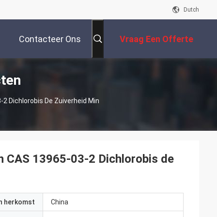
Dutch
Contacteer Ons
Vraag Een Offerte
cten
Aan
2 Dichlorobis De Zuiverheid Min
an CAS 13965-03-2 Dichlorobis de
an herkomst
China