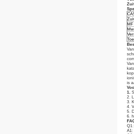
Zui
Spe
CA
Zui
MF
Mw
Ver
Toe
Bes
Van
sch
com
Van
kat
kop
ion
is 
Voo
1.
S
2. 
3. 
4. 
5. 
6. 
FA
Q1:
A1: