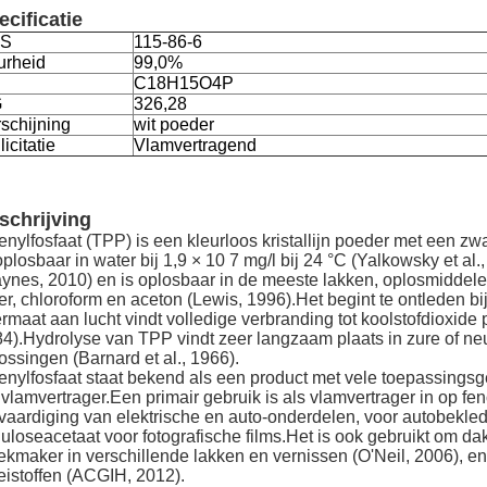
ecificatie
S
115-86-6
urheid
99,0%
C18H15O4P
G
326,28
schijning
wit poeder
licitatie
Vlamvertragend
schrijving
fenylfosfaat (TPP) is een kleurloos kristallijn poeder met een zwa
plosbaar in water bij 1,9 × 10 7 mg/l bij 24 °C (Yalkowsky et al.,
ynes, 2010) en is oplosbaar in de meeste lakken, oplosmiddelen
er, chloroform en aceton (Lewis, 1996).Het begint te ontleden bi
rmaat aan lucht vindt volledige verbranding tot koolstofdioxide 
4).Hydrolyse van TPP vindt zeer langzaam plaats in zure of neu
ossingen (Barnard et al., 1966).
fenylfosfaat staat bekend als een product met vele toepassingsge
 vlamvertrager.Een primair gebruik is als vlamvertrager in op f
vaardiging van elektrische en auto-onderdelen, voor autobekle
luloseacetaat voor fotografische films.Het is ook gebruikt om da
kmaker in verschillende lakken en vernissen (O'Neil, 2006), e
eistoffen (ACGIH, 2012).