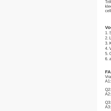
Tri
kle
cel
Vo
1. 
2.
3. 
4. 
5. 
6. 
F
Vra
A1:
Q2
A2:
Q3:
A3: