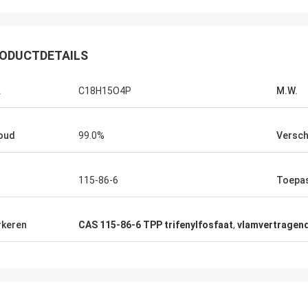
Lara Schenk uit België
land
Het is Verbazend dat Feiming-de dienst
 werken eraan.
onze verwachting overschrijdt, werkelijk
ODUCTDETAILS
t direct met
professioneel bij het raadplegen, het
aanpassen, levering, de naverkoopdienst.
.
C18H15O4P
M.W.
oud
99.0%
Versch
s
115-86-6
Toepa
keren
CAS 115-86-6 TPP trifenylfosfaat
,
vlamvertragend