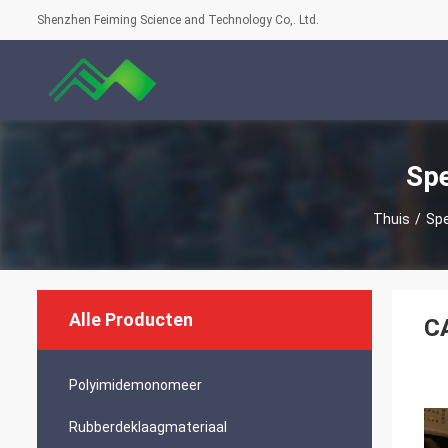
Shenzhen Feiming Science and Technology Co,. Ltd.
Spe
Thuis
/
Spe
Alle Producten
CA
Polyimidemonomeer
Rubberdeklaagmateriaal