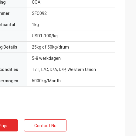
ing
COA
mmer
SFC092
elaantal
1kg
USD1-100/kg
g Details
25kg of 50kg/drum
5-8 werkdagen
condities
T/T, L/C, D/A, D/P, Western Union
 vermogen
5000kg/Month
rijs
Contact Nu