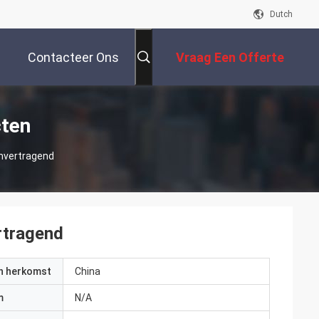
Dutch
Contacteer Ons
Vraag Een Offerte
Aan
cten
mvertragend
rtragend
an herkomst
China
m
N/A