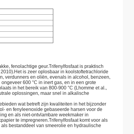
kke, fenolachtige geur.Trifenylfosfaat is praktisch
 2010).Het is zeer oplosbaar in koolstoftetrachloride
, verdunners en oliën, evenals in alcohol, benzeen,
j ongeveer 600 °C in inert gas, en in een grote
plaats in het bereik van 800-900 °C (Lhomme et al.,
trale oplossingen, maar snel in alkalische
bieden wat betreft zijn kwaliteiten in het bijzonder
enol- en fenyleenoxide gebaseerde harsen voor de
ding en als niet-ontvlambare weekmaker in
kpapier te impregneren.Trifenylfosfaat komt voor als
n als bestanddeel van smeerolie en hydraulische