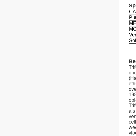
Sp
CA
Pu
MF
M
Ver
Sol
Be
Tri
ono
(Ha
eth
ove
198
opl
Tri
als
ver
cel
wee
vlo