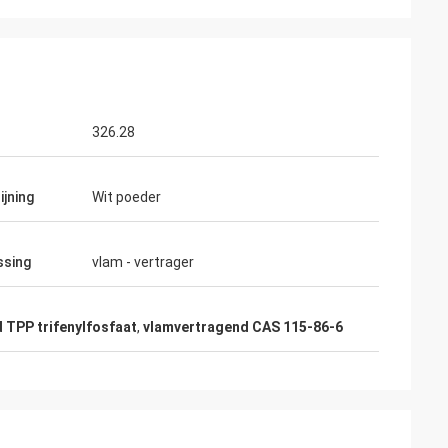
326.28
ijning
Wit poeder
ssing
vlam - vertrager
 TPP trifenylfosfaat
,
vlamvertragend CAS 115-86-6