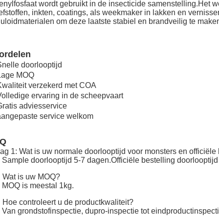
fenylfosfaat wordt gebruikt in de insecticide samenstelling.Het w
efstoffen, inkten, coatings, als weekmaker in lakken en vernisse
luloidmaterialen om deze laatste stabiel en brandveilig te make
ordelen
Snelle doorlooptijd
 Lage MOQ
Kwaliteit verzekerd met COA
Volledige ervaring in de scheepvaart
Gratis adviesservice
aangepaste service welkom
AQ
ag 1: Wat is uw normale doorlooptijd voor monsters en officiële
 Sample doorlooptijd 5-7 dagen.Officiële bestelling doorlooptij
: Wat is uw MOQ?
 MOQ is meestal 1kg.
 Hoe controleert u de productkwaliteit?
 Van grondstofinspectie, dupro-inspectie tot eindproductinspecti