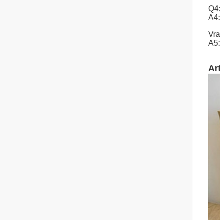
Q4:
A4:
Vra
A5:
Art