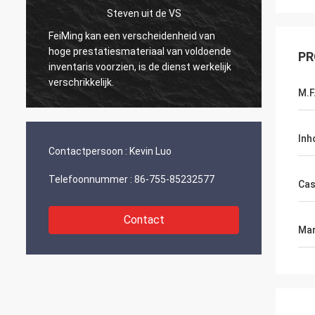
Steven uit de VS
Kurt uit Zwitser
an een verscheidenheid van
Alles is goed en de mensen
tatiesmateriaal van voldoende
PR
Als ik nieuws heb, zal ik da
 voorzien, is de dienst werkelijk
jullie delen.
elijk.
M.F
Inh
Contactpersoon :
Kevin Luo
Telefoonnummer :
86-755-85232577
Ca
Contact
Mar