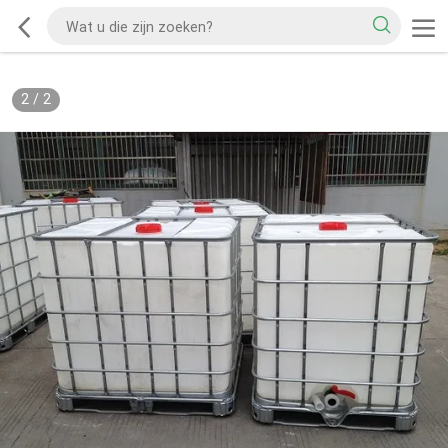
2
/
2