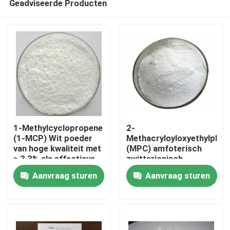
Geadviseerde Producten
1-Methylcyclopropene
2-
(1-MCP) Wit poeder
Methacryloyloxyethylphos
van hoge kwaliteit met
(MPC) amfoterisch
≥ 3,3% als effectieve
zwitterionisch
Huis
ethyleenremmer voor
methacrylaatmonomeer
Aanvraag sturen
Aanvraag sturen
versbehoud
met een
phosphocholine groep
Producten
uitstekende
eiwitadsorptie
uitstekende
Video's