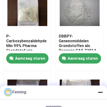
biocompatibiliteit lage
toxiciteit
Ongeveer ons
Fabrieksreis
P-
DBBPY-
Carboxybenzaldehyde
Geneesmiddelen
Kwaliteitscontrole
Min 99% Pharma
Grondstoffen als
Grondstof van
Reagens CAS 72914-
Poedercas 619-66-9
19-3
Aanvraag sturen
Aanvraag sturen
Contacteer ons
Verzoek om een Citaat
Polyimidemonomeer
Feiming
Rubberdeklaagmateriaal