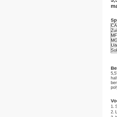
5,
ma
Sp
CA
Zui
MF
M
Uit
Sol
Be
5,5
hal
ber
pol
Vo
1. 
2.