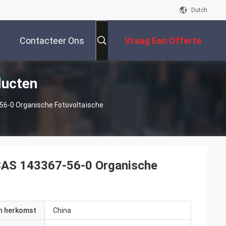
Dutch
Contacteer Ons
Vraag Een Offerte
ducten
Aan
-56-0 Organische Fotovoltaïsche
n CAS 143367-56-0 Organische
an herkomst
China