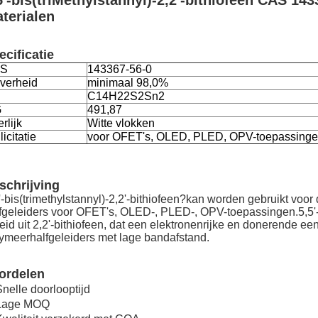
5'-bis(triMethylstannyl)-2,2'-bithiofeen CAS 14
terialen
ecificatie
S
143367-56-0
verheid
minimaal 98,0%
C14H22S2Sn2
G
491,87
erlijk
Witte vlokken
licitatie
voor OFET's, OLED, PLED, OPV-toepassing
schrijving
'-bis(trimethylstannyl)-2,2'-bithiofeen?kan worden gebruikt vo
fgeleiders voor OFET's, OLED-, PLED-, OPV-toepassingen.5,5'-bi
eid uit 2,2'-bithiofeen, dat een elektronenrijke en donerende een
ymeerhalfgeleiders met lage bandafstand.
ordelen
Snelle doorlooptijd
 Lage MOQ