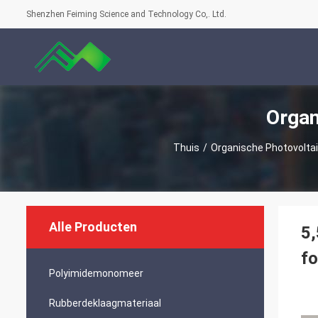
Shenzhen Feiming Science and Technology Co,. Ltd.
Organ
Thuis
/
Organische Photovoltai
Alle Producten
5,
fo
Polyimidemonomeer
Rubberdeklaagmateriaal