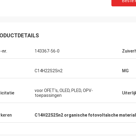
Beste P
Lara Schenk ui
Kurt uit Zwitserland
Het is Verbazend dat Fe
is goed en de mensen werken eraan.
onze verwachting oversch
nieuws heb, zal ik dat direct met
professioneel bij het ra
elen.
ODUCTDETAILS
aanpassen, levering, de
-nr.
143367-56-0
Zuiver
C14H22S2Sn2
MG
voor OFET's, OLED, PLED, OPV-
icitatie
Uiterlij
toepassingen
keren
C14H22S2Sn2 organische fotovoltaïsche materia