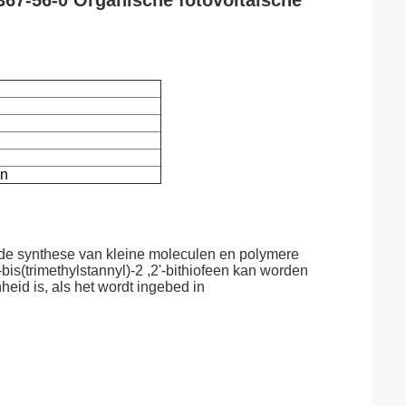
3367-56-0 Organische fotovoltaïsche
en
or de synthese van kleine moleculen en polymere
s(trimethylstannyl)-2 ,2'-bithiofeen kan worden
heid is, als het wordt ingebed in