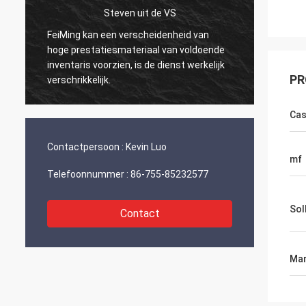
Steven uit de VS
FeiMing kan een verscheidenheid van
Alles 
hoge prestatiesmateriaal van voldoende
Als ik 
inventaris voorzien, is de dienst werkelijk
jullie d
PR
verschrikkelijk.
Cas
Contactpersoon :
Kevin Luo
mf
Telefoonnummer :
86-755-85232577
Soll
Contact
Mar