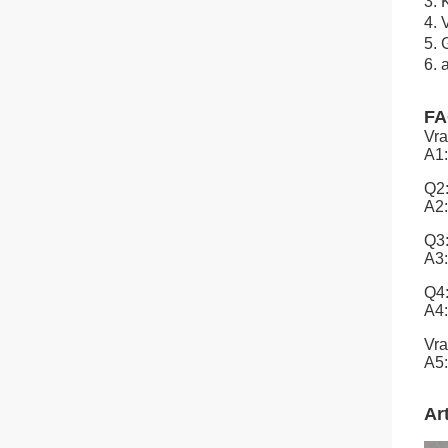
3. 
4. 
5. 
6. 
F
Vra
A1:
Q2
A2:
Q3:
A3:
Q4:
A4:
Vra
A5:
Art