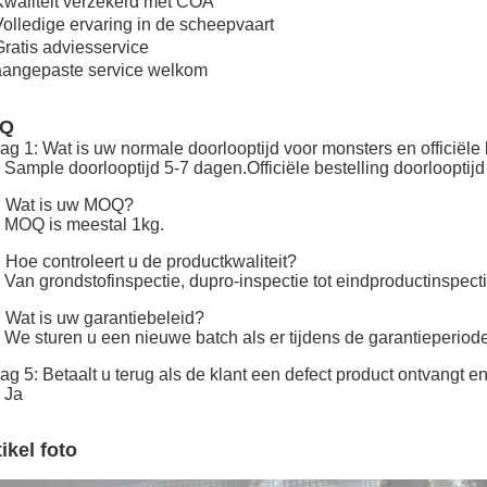
Kwaliteit verzekerd met COA
Volledige ervaring in de scheepvaart
Gratis adviesservice
aangepaste service welkom
AQ
ag 1: Wat is uw normale doorlooptijd voor monsters en officiële
 Sample doorlooptijd 5-7 dagen.Officiële bestelling doorlooptij
: Wat is uw MOQ?
 MOQ is meestal 1kg.
 Hoe controleert u de productkwaliteit?
 Van grondstofinspectie, dupro-inspectie tot eindproductinspecti
 Wat is uw garantiebeleid?
 We sturen u een nieuwe batch als er tijdens de garantieperiod
ag 5: Betaalt u terug als de klant een defect product ontvangt 
 Ja
ikel foto