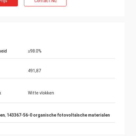
rijs
Contact Nu
t België
iming-de dienst
rijdt, werkelijk
adplegen, het
 naverkoopdienst.
heid
≥98.0%
491,87
k
Witte vlokken
len
,
143367-56-0 organische fotovoltaïsche materialen