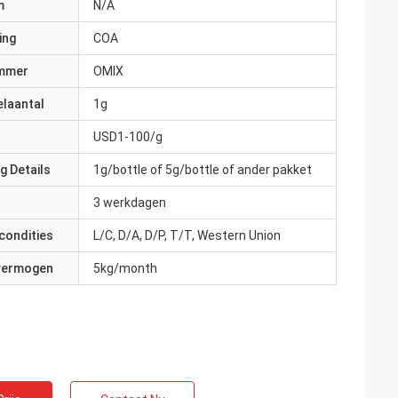
m
N/A
ing
COA
mmer
OMIX
elaantal
1g
USD1-100/g
g Details
1g/bottle of 5g/bottle of ander pakket
3 werkdagen
condities
L/C, D/A, D/P, T/T, Western Union
 vermogen
5kg/month