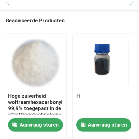
Geadviseerde Producten
Hoge zuiverheid
H
Huis
wolfraamhexacarbonyl
99,9% toegepast in de
afzettingstechnologie
Producten
van de atoomlaag met
Aanvraag sturen
Aanvraag sturen
uitstekende
elektrische en
Video's