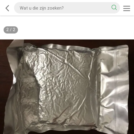
2
/
2