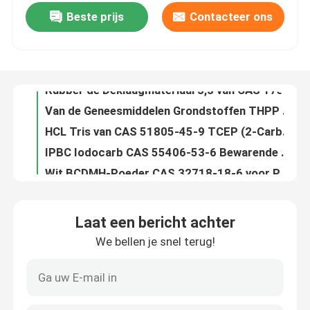
Beste prijs
Contacteer ons
Het Poederverharder van Dcddicyandiamide en Stabilisator Grondstof CAS 461-58-5
Rubber de Deklaagmateriaal 3,3 van CAS 17526-94-2 ' - (4-methyl-1,3-Phenylene) BIB (1,1-Dimethylurea)
Ongeveer ons
Van de Geneesmiddelen Grondstoffen THPP Tris van CAS de 3-Hydroxypropyl) Fosfine 4706-17-6 (
HCL Tris van CAS 51805-45-9 TCEP (2-Carboxyethyl) Fosfinewaterstofchloride
Fabrieksreis
IPBC Iodocarb CAS 55406-53-6 Bewarende Grondstoffen voor de Producten van de Huidzorg
Wit BCDMH-Poeder CAS 32718-18-6 voor Reukverdrijver en Reinigingsmachine
Kwaliteitscontrole
99.0% het Poeder CAS 68890-66-4 van Piroctone Olamine van persoonlijke verzorging Grondstoffen
Imidazole van CAS 38083-17-9 van het Climbazolepoeder Schimmeldodende Drugagent C15H17ClN2O2
Contacteer ons
PMD-van de p-Menthane-3,8-Diol van de Grondstoffencas 42822-86-6 Huidzorg de Zuiverheid Min 99,0%
CMIT/MIT de Grondstoffen 14% CAS 26172-55-4 CAS 2682-20-4 van de poederpersoonlijke verzorging
Verzoek om een Citaat
Laat een bericht achter
CAS 2682-20-4 Persoonlijke verzorging Grondstoffen MIT 2-methyl-4-Isothiazolin-3-
We bellen je snel terug!
De witte Kosmetische Grondstoffen CAS 84380-01-8 C12H16O7 van Poeder α-Arbutin
Polyimidemonomeer
β-Arbutin de Huid die van CAS 497-76-7 van Cosmetischee producten Grondstoffen Agent witten
Van de de Ruwe Huidzorg van CAS 501-30-4 de Ingrediëntenc6h6o4 Kojic Zuur Poeder voor Huid
Rubberdeklaagmateriaal
Kojic Zure Dipalmitate-Poeder Ruwe Cosmetische ingrediënten CAS 79725-98-7