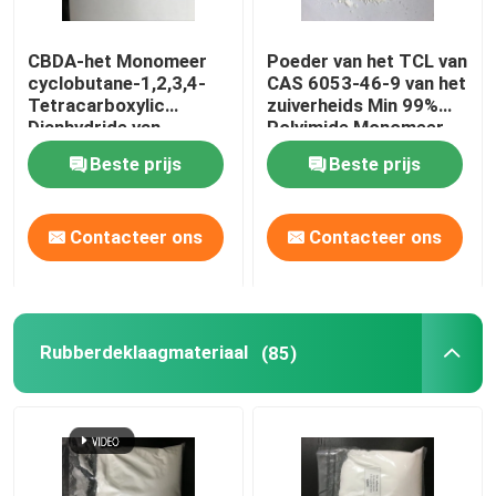
Speciale Chemische producten
CBDA-het Monomeer
Poeder van het TCL van
cyclobutane-1,2,3,4-
CAS 6053-46-9 van het
Tetracarboxylic
zuiverheids Min 99%
Dianhydride van
Polyimide Monomeer
Poedercas 4415-87-6
Witte Stevige
Beste prijs
Beste prijs
Polyimide
Contacteer ons
Contacteer ons
Rubberdeklaagmateriaal
(85)