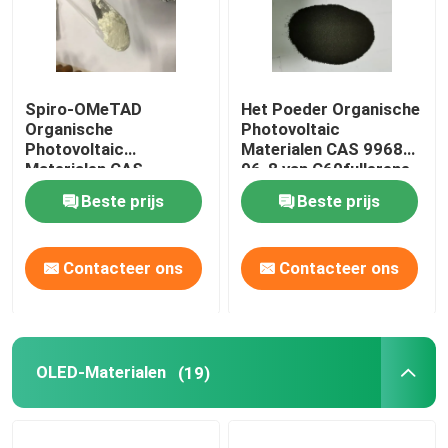
Spiro-OMeTAD
Het Poeder Organische
Organische
Photovoltaic
Photovoltaic
Materialen CAS 99685-
Materialen CAS
96-8 van C60fullerene
207739-72-8
Beste prijs
Beste prijs
C81H68N4O8
Contacteer ons
Contacteer ons
OLED-Materialen
(19)