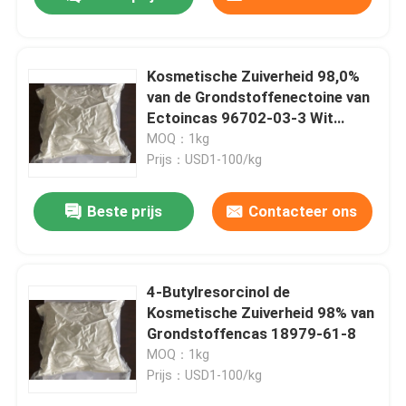
Kosmetische Zuiverheid 98,0%
van de Grondstoffenectoine van
Ectoincas 96702-03-3 Wit
Poeder
MOQ：1kg
Prijs：USD1-100/kg
Beste prijs
Contacteer ons
Huis
4-Butylresorcinol de
Kosmetische Zuiverheid 98% van
Grondstoffencas 18979-61-8
Producten
MOQ：1kg
Prijs：USD1-100/kg
Video's