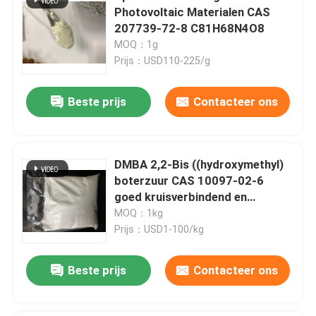
Photovoltaic Materialen CAS
207739-72-8 C81H68N4O8
MOQ：1g
Prijs：USD110-225/g
Beste prijs
Contacteer ons
DMBA 2,2-Bis ((hydroxymethyl)
boterzuur CAS 10097-02-6
goed kruisverbindend en
hydrofiele middel of gebruikt
MOQ：1kg
voor het produceren van
Prijs：USD1-100/kg
waterbasis hoogmoleculair
systeem
Beste prijs
Contacteer ons