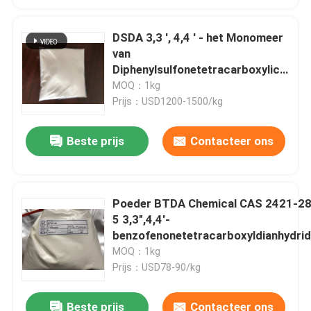
DSDA 3,3 ', 4,4 ' - het Monomeer
van
Diphenylsulfonetetracarboxylic
Dianhydride CAS 2540-99-0
MOQ：1kg
Polyimide
Prijs：USD1200-1500/kg
Beste prijs
Contacteer ons
Poeder BTDA Chemical CAS 2421-28
5 3,3",4,4'-
benzofenonetetracarboxyldianhydri
MOQ：1kg
Prijs：USD78-90/kg
Beste prijs
Contacteer ons