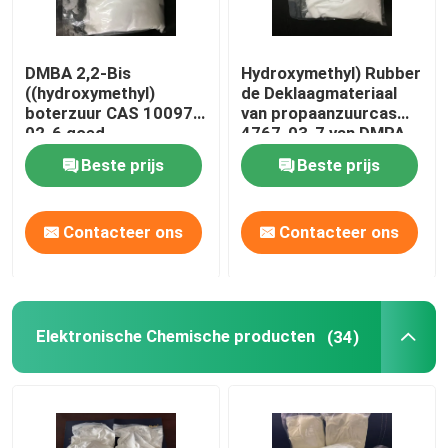
DMBA 2,2-Bis
Hydroxymethyl) Rubber
((hydroxymethyl)
de Deklaagmateriaal
boterzuur CAS 10097-
van propaanzuurcas
02-6 goed
4767-03-7 van DMPA
kruisverbindend en
2,2-BIB (
Beste prijs
Beste prijs
hydrofiele middel of
gebruikt voor het
produceren van
Contacteer ons
Contacteer ons
waterbasis
hoogmoleculair
systeem
Elektronische Chemische producten
(34)