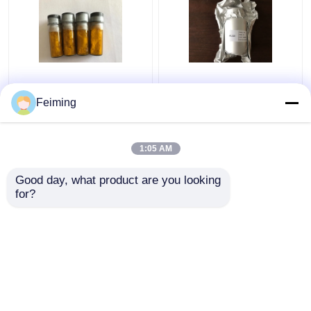
Van de Materialenirl
ALQ3 OLED 8-
van CAS 94928-86-6
hydroxyquinoline
Feiming
het Iridium OLED (Ppy)
aluminiumzout
3 Tris (2-
Phenylpyridine)
1:05 AM
Beste prijs
Beste prijs
Good day, what product are you looking 
for?
Contacteer ons
Contacteer ons
Bekijk meer
Thuis
Ongeveer ons
Contacteer ons
Desktop Site