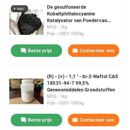
De gesulfoneerde
Kobaltphthalocyanine
Katalysator van Poedercas
1098-91-1 Merox
MOQ：1kg
Prijs：USD1-100/kg
Beste prijs
Contacteer ons
(R) - (+) - 1,1 ' - bi-2-Naftol CAS
18531-94-7 99,5%
Geneesmiddelen Grondstoffen
MOQ：1kg
Prijs：USD1-100/kg
Beste prijs
Contacteer ons