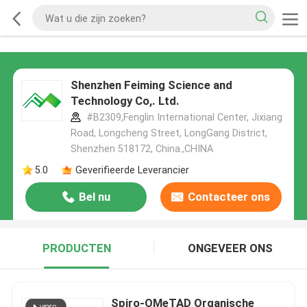
Shenzhen Feiming Science and
Technology Co,. Ltd.
#B2309,Fenglin International Center, Jixiang
Road, Longcheng Street, LongGang District,
Shenzhen 518172, China.,CHINA
5.0
Geverifieerde Leverancier
Bel nu
Contacteer ons
PRODUCTEN
ONGEVEER ONS
Spiro-OMeTAD Organische