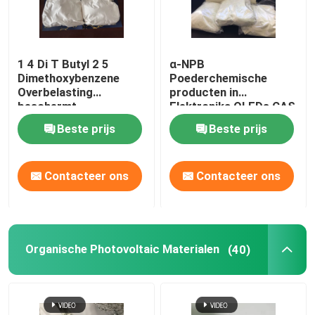
1 4 Di T Butyl 2 5
α-NPB
Dimethoxybenzene
Poederchemische
Overbelasting
producten in
beschermt
Elektronika OLEDs CAS
Elektrolytadditief
123847-85-8 worden
Beste prijs
Beste prijs
gebruikt die
Contacteer ons
Contacteer ons
Organische Photovoltaic Materialen
(40)