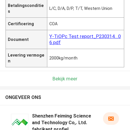
Betalingsconditie
L/C, D/A, D/P, T/T, Western Union
s
Certificering
COA
Y-TiOPc Test report_P230314...0
Document
6.pdf
Levering vermoge
2000kg/month
n
Bekijk meer
ONGEVEER ONS
Shenzhen Feiming Science
and Technology Co,. Ltd.
fabrikant profiel