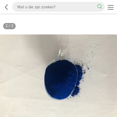
2
/
3