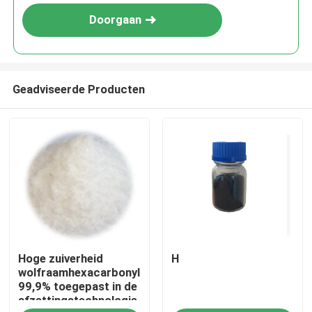
Doorgaan
Geadviseerde Producten
Huis
Hoge zuiverheid
H
Producten
wolfraamhexacarbonyl
99,9% toegepast in de
afzettingstechnologie
Video's